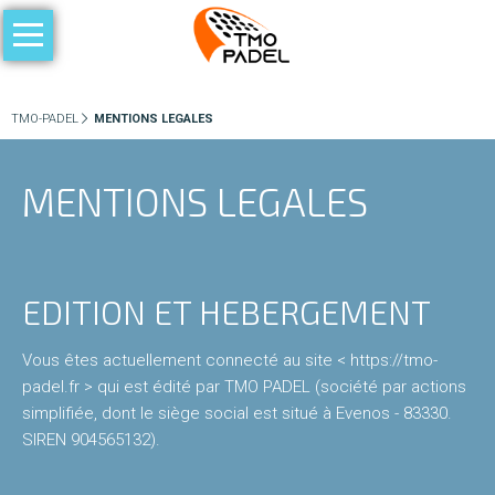
Aller
au
ACCUEIL
contenu
LE
TMO-PADEL
MENTIONS LEGALES
PADEL
MENTIONS LEGALES
Les
règles
du
jeu
EDITION ET HEBERGEMENT
Vous êtes actuellement connecté au site < https://tmo-
Niveaux
padel.fr > qui est édité par TMO PADEL (société par actions
de
simplifiée, dont le siège social est situé à Evenos - 83330.
pratique
SIREN 904565132).
Compétition