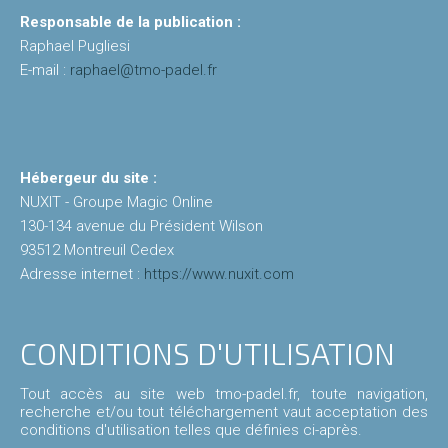
Responsable de la publication :
Raphael Pugliesi
Raquettes
E-mail :
raphael@tmo-padel.fr
padel
TARIFS
Hébergeur du site :
Location
NUXIT - Groupe Magic Online
de
130-134 avenue du Président Wilson
terrain
93512 Montreuil Cedex
Adresse internet :
https://www.nuxit.com
EVENEMENTS
Actualités
CONDITIONS D'UTILISATION
Padel
Tout accès au site web tmo-padel.fr, toute navigation,
CONTACT
recherche et/ou tout téléchargement vaut acceptation des
conditions d'utilisation telles que définies ci-après.