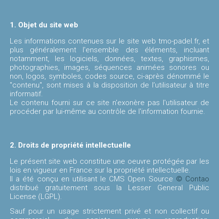
Nous
contacter
1. Objet du site web
Les informations contenues sur le site web tmo-padel.fr, et
plus généralement l'ensemble des éléments, incluant
Plan
notamment, les logiciels, données, textes, graphismes,
d'accès
photographies, images, séquences animées sonores ou
non, logos, symboles, codes source, ci-après dénommé le
"contenu", sont mises à la disposition de l’utilisateur à titre
informatif.
Réseaux
Le contenu fourni sur ce site n'exonère pas l'utilisateur de
sociaux
procéder par lui-même au contrôle de l'information fournie.
RESERVER
2. Droits de propriété intellectuelle
Le présent site web constitue une oeuvre protégée par les
lois en vigueur en France sur la propriété intellectuelle.
Il a été conçu en utilisant le CMS Open Source
© Contao
distribué gratuitement sous la Lesser General Public
License (LGPL).
Sauf pour un usage strictement privé et non collectif ou